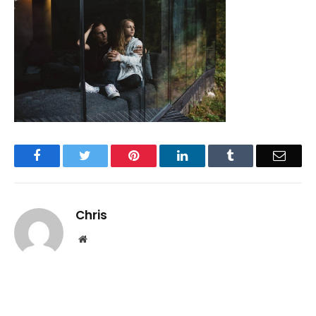
Facebook
Twitter
Pinterest
LinkedIn
Tumblr
Email
Chris
Website