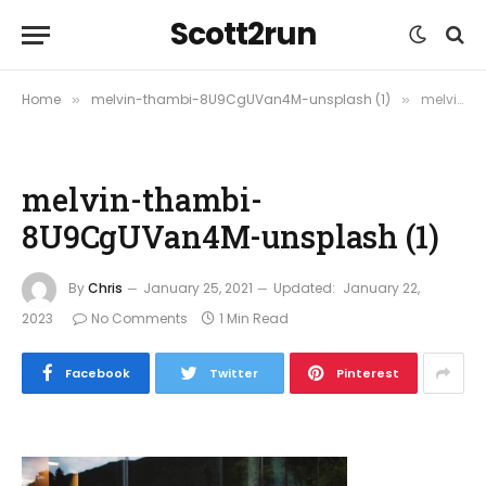
Scott2run
Home
melvin-thambi-8U9CgUVan4M-unsplash (1)
melvin-thambi-8U9CgUVan4M-unsplash (1)
»
»
melvin-thambi-
8U9CgUVan4M-unsplash (1)
By
Chris
January 25, 2021
Updated:
January 22,
2023
No Comments
1 Min Read
Facebook
Twitter
Pinterest