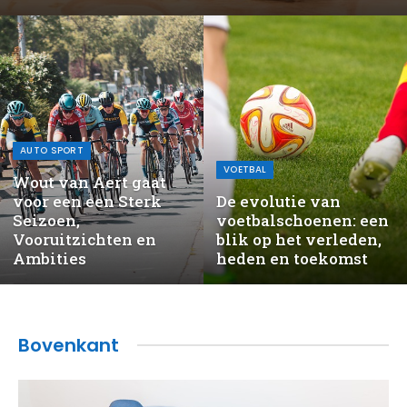
AUTO SPORT
VOETBAL
Wout van Aert gaat
voor een een Sterk
De evolutie van
Seizoen,
voetbalschoenen: een
Vooruitzichten en
blik op het verleden,
Ambities
heden en toekomst
Bovenkant