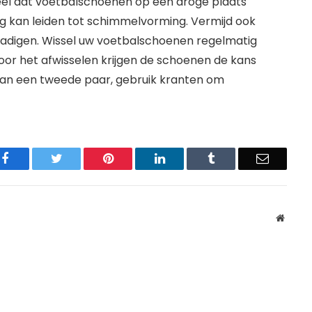
ieel dat voetbalschoenen op een droge plaats
 kan leiden tot schimmelvorming. Vermijd ook
chadigen. Wissel uw voetbalschoenen regelmatig
 Door het afwisselen krijgen de schoenen de kans
 aan een tweede paar, gebruik kranten om
Facebook
Twitter
Pinterest
LinkedIn
Tumblr
Email
Websit