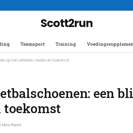
Scott2run
ding
Teamsport
Training
Voedingssuppleme
lik op het verleden, heden en toekomst
etbalschoenen: een bli
n toekomst
5 Mins Read