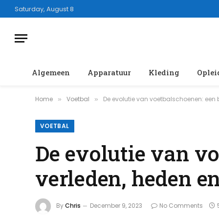
Saturday, August 8
Algemeen
Apparatuur
Kleding
Oplei
Home
Voetbal
De evolutie van voetbalschoenen: een b
»
»
VOETBAL
De evolutie van vo
verleden, heden e
By
Chris
December 9, 2023
No Comments