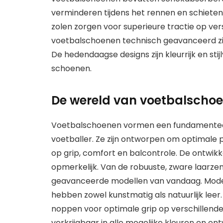
verminderen tijdens het rennen en schieten
zolen zorgen voor superieure tractie op ver
voetbalschoenen technisch geavanceerd zijn
De hedendaagse designs zijn kleurrijk en stij
schoenen.
De wereld van voetbalscho
Voetbalschoenen vormen een fundamenteel 
voetballer. Ze zijn ontworpen om optimale p
op grip, comfort en balcontrole. De ontwik
opmerkelijk. Van de robuuste, zware laarzen
geavanceerde modellen van vandaag. Moder
hebben zowel kunstmatig als natuurlijk lee
noppen voor optimale grip op verschillende
verkrijgbaar in alle mogelijke kleuren en on