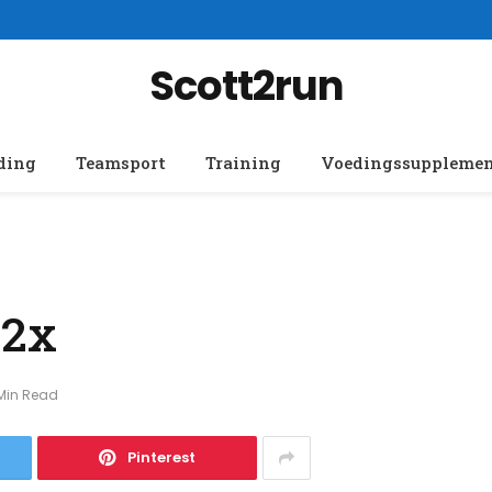
Scott2run
ding
Teamsport
Training
Voedingssuppleme
@2x
 Min Read
Pinterest