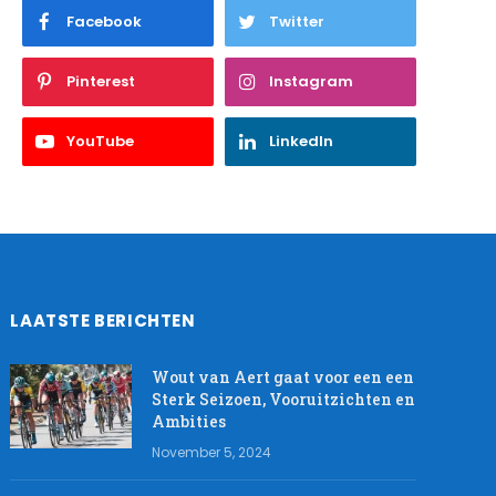
Facebook
Twitter
Pinterest
Instagram
YouTube
LinkedIn
LAATSTE BERICHTEN
Wout van Aert gaat voor een een
Sterk Seizoen, Vooruitzichten en
Ambities
November 5, 2024