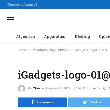
Thursday, August 6
Algemeen
Apparatuur
Kleding
Oplei
Home
iGadgets-logo-01@2x
iGadgets-logo-01@2x
»
»
iGadgets-logo-01
By
Chris
January 27, 2021
No Comments
1
Facebook
Twitter